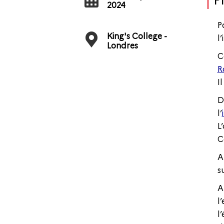
P
2024
P
King's College -
l
Londres
C
R
I
D
l’
L
C
A
s
A
l
l