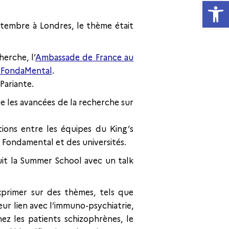
Ouvrir la
ptembre à Londres, le thème était
erche, l’
Ambassade de France au
 FondaMental
.
Pariante.
re les avancées de la recherche sur
.
ations entre les équipes du King’s
on Fondamental et des universités.
uit la Summer School avec un talk
exprimer sur des thèmes, tels que
eur lien avec l’immuno-psychiatrie,
z les patients schizophrènes, le