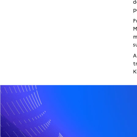
d
p
P
M
m
s
A
t
K