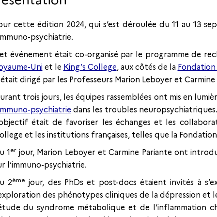
résentation
our cette édition 2024, qui s’est déroulée du 11 au 13 se
’immuno-psychiatrie.
et événement était co-organisé par le programme de rech
oyaume-Uni
et le
King’s College
, aux côtés de la
Fondation
l était dirigé par les Professeurs Marion Leboyer et Carmine 
urant trois jours, les équipes rassemblées ont mis en lumiè
immuno-psychiatrie
dans les troubles neuropsychiatriques
’objectif était de favoriser les échanges et les collabor
ollege et les institutions françaises, telles que la Fondati
er
u 1
jour, Marion Leboyer et Carmine Pariante ont introd
ur l’immuno-psychiatrie.
ème
u 2
jour, des PhDs et post-docs étaient invités à s’
’exploration des phénotypes cliniques de la dépression et l
’étude du syndrome métabolique et de l’inflammation che