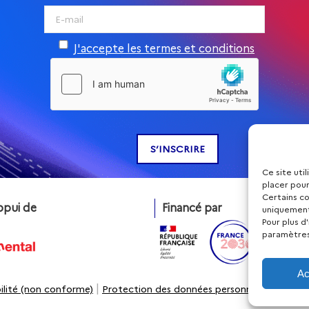
J'accepte les termes et conditions
Ce site uti
placer pour
Certains co
ppui de
Financé par
uniquement 
Pour plus d
paramètres
Ac
|
|
ilité (non conforme)
Protection des données personnelles
Politi