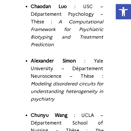
Ouvrir la
Chaodan Luo
: USC –
Département Psychology –
Thèse :
A Computational
Framework for Psychiatric
Biotyping and Treatment
Prediction
Alexander Simon
: Yale
University – Département
Neuroscience – Thèse :
Modeling disordered circuits for
understanding heterogeneity in
psychiatry
Chunyu Wang
: UCLA –
Département School of
Nursing – Thèse :
The