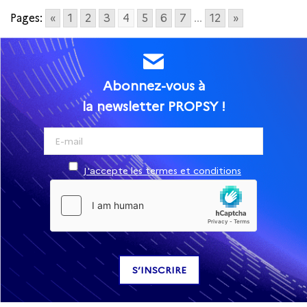
Pages:
«
1
2
3
4
5
6
7
...
12
»
Abonnez-vous à
la newsletter PROPSY !
J'accepte les termes et conditions